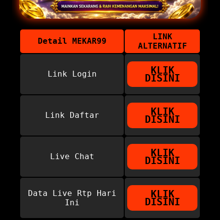
LINK
Detail MEKAR99
ALTERNATIF
KLIK
Link Login
DISINI
KLIK
Link Daftar
DISINI
KLIK
Live Chat
DISINI
KLIK
Data Live Rtp Hari
DISINI
Ini